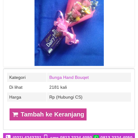
Kategori
Bunga Hand Bouqet
Di lihat
2181 kali
Harga
Rp (Hubungi CS)
Tambah ke Keranjang
(021) 4243701
sms 0813 2324 4050
0813 2324 4050