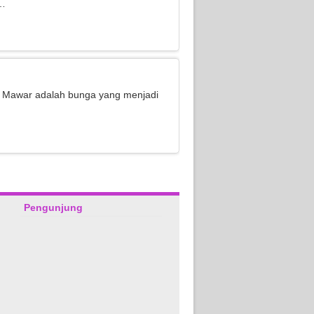
t…
 Mawar adalah bunga yang menjadi
Pengunjung
Andi-Bekasi
irwan-bandung
Thanks Syifa Florist, Barang
Kiriman bunganya bagus. Dan
sudah sampe dan diterima
ga mengecewakan.semoga
sesuai pesanan..
makin sukses