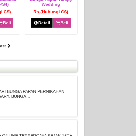
PS4)
Wedding
i CS)
Rp (Hubungi CS)
Beli
Detail
Beli
ast
ARI BUNGA PAPAN PERNIKAHAN –
SARY, BUNGA…
A ONLINE TERPERCAYA SEJAK 15TH