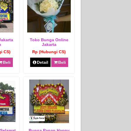
Jakarta
Toko Bunga Online
n
Jakarta
i CS)
Rp (Hubungi CS)
Beli
Detail
Beli
Selamat
Bunga Papan Happy