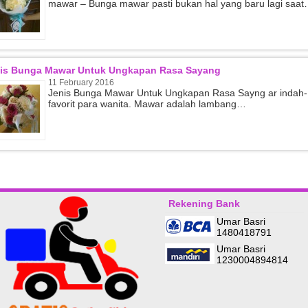
mawar – Bunga mawar pasti bukan hal yang baru lagi saa
is Bunga Mawar Untuk Ungkapan Rasa Sayang
11 February 2016
Jenis Bunga Mawar Untuk Ungkapan Rasa Sayng ar indah-
favorit para wanita. Mawar adalah lambang…
Rekening Bank
admin-
Maulidiana-Jakarta timur
Umar Basri
1480418791
Bisa mas, silahkan hubungi cs
Ini yg depan pasar itu bukan ?
kami, terima kasih
Kalau pesan bisa diantar gak?
Umar Basri
1230004894814