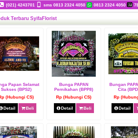
(021) 4243701
sms 0813 2324 4050
0813 2324 4050
7
duk Terbaru SyifaFlorist
nga Papan Selamat
Bunga PAPAN
Bungan PAPA
Sukses (BPS2)
Pernikahan (BPP8)
Cita (BP
Rp (Hubungi CS)
Rp (Hubungi CS)
Rp (Hubung
Detail
Beli
Detail
Beli
Detail