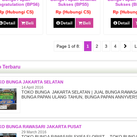
gratulation (BPS6)
Sukses (BPS5)
Sukses (B
Rp (Hubungi CS)
Rp (Hubungi CS)
Rp (Hubung
Detail
Beli
Detail
Beli
Detail
Page 1 of 8:
1
2
3
4
L
o Terbaru
KO BUNGA JAKARTA SELATAN
14 April 2016
TOKO BUNGA JAKARTA SELATAN | JUAL BUNGA RAWAS
BUNGA PAPAN ULANG TAHUN, BUNGA PAPAN ANNYVER
KO BUNGA RAWASARI JAKARTA PUSAT
29 March 2016
TOKO BUNGA RAWASARI SYIFA FLORIST – TOKO BUNG