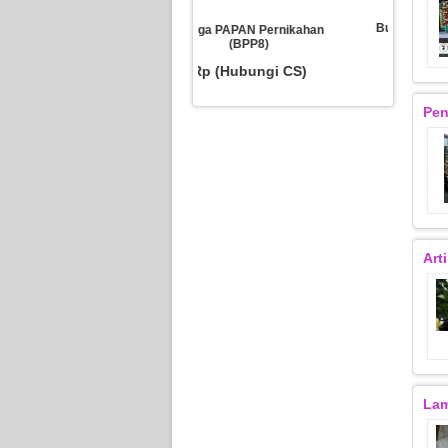
Bungan PAPAN Duka Cita
Bun
Bunga PAPAN Pernikahan
(BPDC1)
(BPP8)
Rp (Hubungi CS)
R
Rp (Hubungi CS)
Pen
Art
La