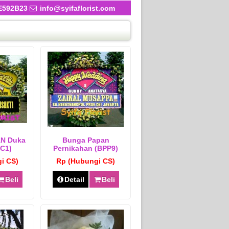
E592B23
info@syifaflorist.com
N Duka
Bunga Papan
DC1)
Pernikahan (BPP9)
i CS)
Rp (Hubungi CS)
Beli
Detail
Beli