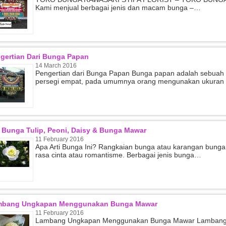
Kami menjual berbagai jenis dan macam bunga –…
ga Papan Pernikahan
Bunga Papan Selamat Sukses
(BPP9)
(BPS2)
p (Hubungi CS)
Rp (Hubungi CS)
gertian Dari Bunga Papan
14 March 2016
Pengertian dari Bunga Papan Bunga papan adalah sebuah
persegi empat, pada umumnya orang mengunakan ukuran
i Bunga Tulip, Peoni, Daisy & Bunga Mawar
11 February 2016
Apa Arti Bunga Ini? Rangkaian bunga atau karangan bunga
rasa cinta atau romantisme. Berbagai jenis bunga…
mbang Ungkapan Menggunakan Bunga Mawar
11 February 2016
Lambang Ungkapan Menggunakan Bunga Mawar Lambang