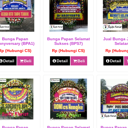
Bunga Papan
Bunga Papan Selamat
Jual Bunga 
nyversary (BPA1)
Sukses (BPS7)
Selata
Rp (Hubungi CS)
Rp (Hubungi CS)
Rp (Hubung
Detail
Beli
Detail
Beli
Detail
Bunga Papan
Bunga Papan Selamat
Bunga Papan 