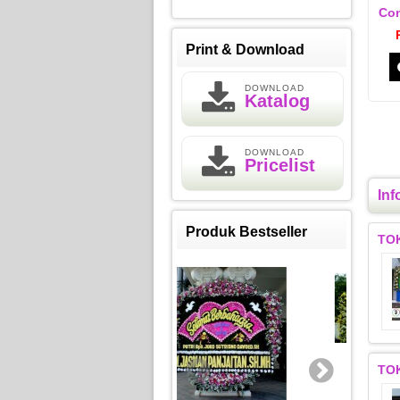
Con
Print & Download
DOWNLOAD
Katalog
DOWNLOAD
Pricelist
Inf
Produk Bestseller
TO
TO