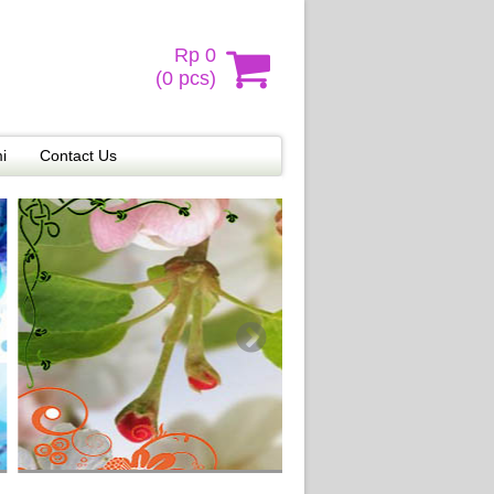
Rp 0
(
0
pcs)
i
Contact Us