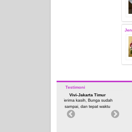
Jen
Testimoni
Vivi-Jakarta Timur
tazky-jakarta
q
Terima kasih, Bunga sudah
handbouqet mawarnya cantik
sampai, dan tepat waktu
buanget.thanks ya syifa
florist.nanti aku pesen
lagi.pastiiii