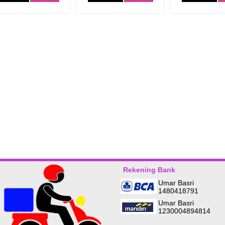
a Papan Pernikahan
Bunga Papan Selamat Sukses
(BPP9)
(BPS2)
p (Hubungi CS)
Rp (Hubungi CS)
Rekening Bank
admin-
Maulidiana-Jakarta timur
Umar Basri
1480418791
Bisa mas, silahkan hubungi cs
Ini yg depan pasar itu bukan ?
kami, terima kasih
Kalau pesan bisa diantar gak?
Umar Basri
1230004894814