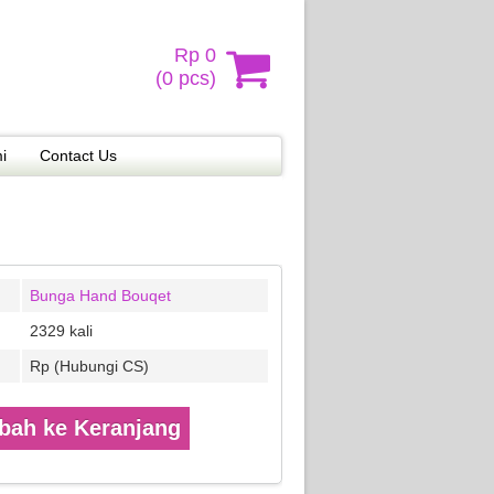
Rp 0
(
0
pcs)
i
Contact Us
Bunga Hand Bouqet
2329 kali
Rp (Hubungi CS)
ah ke Keranjang