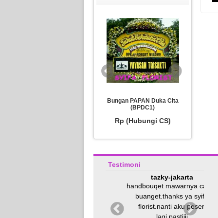
Bungan PAPAN Duka Cita
Bung
Bunga PAPAN Pernikahan
(BPDC1)
(BPP8)
Rp (Hubungi CS)
R
Rp (Hubungi CS)
Testimoni
Vivi-Jakarta Timur
tazky-jakarta
q
Terima kasih, Bunga sudah
handbouqet mawarnya cantik
sampai, dan tepat waktu
buanget.thanks ya syifa
florist.nanti aku pesen
lagi.pastiiii