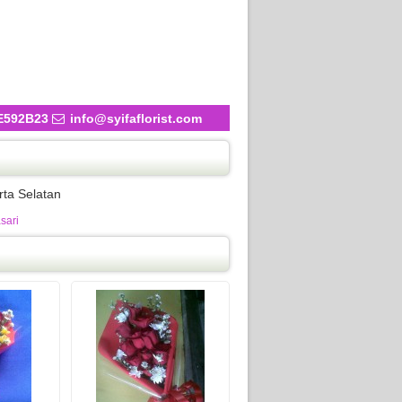
E592B23
info@syifaflorist.com
ta Selatan
sari