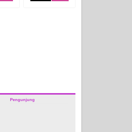
Pengunjung
Andi-Bekasi
irwan-bandung
Thanks Syifa Florist, Barang
Kiriman bunganya bagus. Dan
sudah sampe dan diterima
ga mengecewakan.semoga
sesuai pesanan..
makin sukses