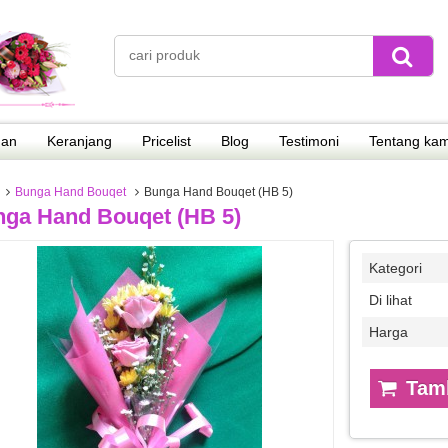
nan
Keranjang
Pricelist
Blog
Testimoni
Tentang kam
Bunga Hand Bouqet
Bunga Hand Bouqet (HB 5)
ga Hand Bouqet (HB 5)
Kategori
Di lihat
Harga
Tamb