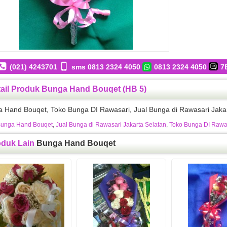
(021) 4243701
sms 0813 2324 4050
0813 2324 4050
7
ail Produk Bunga Hand Bouqet (HB 5)
 Hand Bouqet, Toko Bunga DI Rawasari, Jual Bunga di Rawasari Jakar
unga Hand Bouqet
,
Jual Bunga di Rawasari Jakarta Selatan
,
Toko Bunga DI Rawa
oduk Lain
Bunga Hand Bouqet