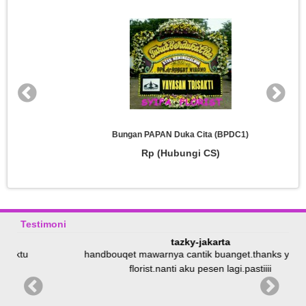
Bungan PAPAN Duka Cita (BPDC1)
Rp (Hubungi CS)
Testimoni
tazky-jakarta
tu
handbouqet mawarnya cantik buanget.thanks ya syifa
florist.nanti aku pesen lagi.pastiiii