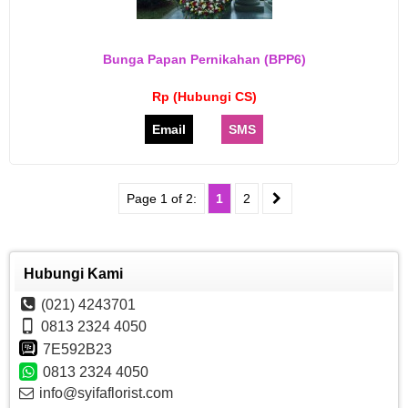
Bunga Papan Pernikahan (BPP6)
Rp (Hubungi CS)
Email
SMS
Page 1 of 2:
1
2
Hubungi Kami
(021) 4243701
0813 2324 4050
7E592B23
0813 2324 4050
info@syifaflorist.com