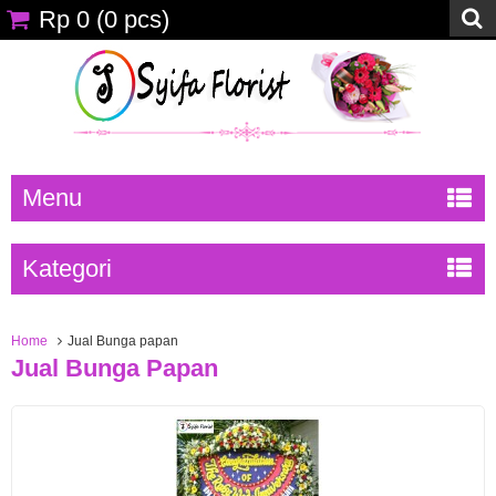
Rp 0
(
0
pcs)
Menu
Kategori
Home
Jual Bunga papan
Jual Bunga Papan